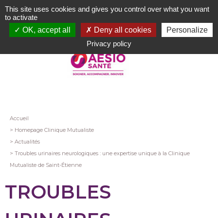
Aller
This site uses cookies and gives you control over what you want
au
to activate
contenu
OK, accept all
Deny all cookies
Personalize
principal
Privacy policy
Fil
Accueil
Homepage Clinique Mutualiste
d'Ariane
Actualités
Troubles urinaires neurologiques : une expertise unique à la Clinique
Mutualiste de Saint-Étienne
TROUBLES