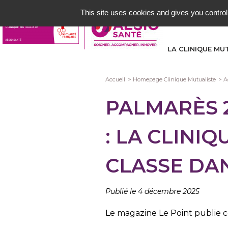
Aller
This site uses cookies and gives you control
au
contenu
principal
LA CLINIQUE MU
Fil
Accueil
Homepage Clinique Mutualiste
A
d'Ariane
PALMARÈS 2
: LA CLINI
CLASSE DAN
Publié le 4 décembre 2025
Le magazine Le Point publie c