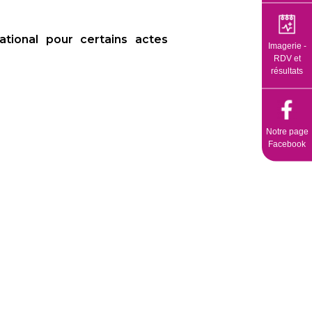
ational pour certains actes
Imagerie -
RDV et
résultats
Notre page
Facebook