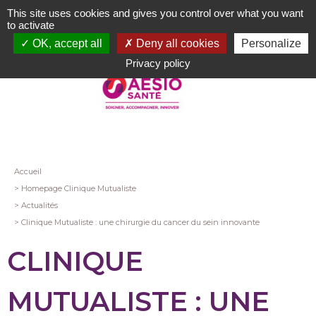
Aller
This site uses cookies and gives you control over what you want
au
to activate
contenu
OK, accept all
Deny all cookies
Personalize
principal
Privacy policy
Fil
Accueil
Homepage Clinique Mutualiste
d'Ariane
Actualités
Clinique Mutualiste : une chirurgie du cancer du sein innovante
CLINIQUE
MUTUALISTE : UNE