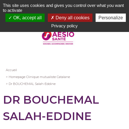
Aller
This site uses cookies and gives you control over what you want
au
to activate
contenu
OK, accept all
Deny all cookies
Personalize
principal
Privacy policy
Fil
Accueil
Homepage Clinique mutualiste Catalane
d'Ariane
Dr BOUCHEMAL Salah-Eddine
DR BOUCHEMAL
SALAH-EDDINE