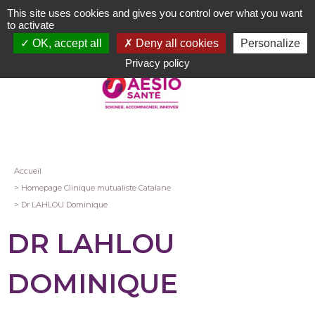
Aller
This site uses cookies and gives you control over what you want
au
to activate
contenu
OK, accept all
Deny all cookies
Personalize
principal
Privacy policy
Fil
Accueil
Homepage Clinique mutualiste Catalane
d'Ariane
Dr LAHLOU Dominique
DR LAHLOU
DOMINIQUE