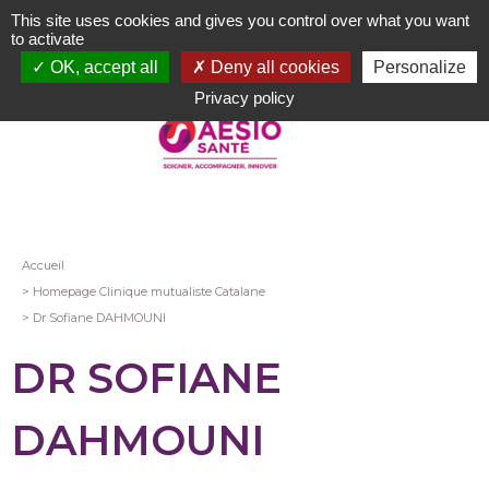
Aller
This site uses cookies and gives you control over what you want
au
to activate
contenu
OK, accept all
Deny all cookies
Personalize
principal
Privacy policy
Fil
Accueil
Homepage Clinique mutualiste Catalane
d'Ariane
Dr Sofiane DAHMOUNI
DR SOFIANE
DAHMOUNI