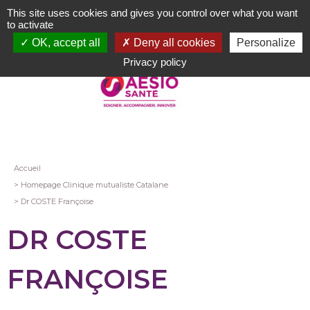
Aller
This site uses cookies and gives you control over what you want
au
to activate
contenu
OK, accept all
Deny all cookies
Personalize
principal
Privacy policy
Fil
Accueil
Homepage Clinique mutualiste Catalane
d'Ariane
Dr COSTE Françoise
DR COSTE
FRANÇOISE