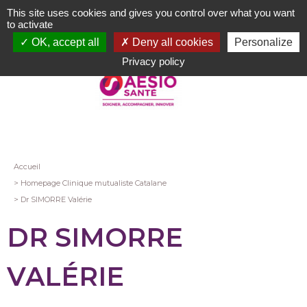
Aller
This site uses cookies and gives you control over what you want
au
to activate
contenu
OK, accept all
Deny all cookies
Personalize
principal
Privacy policy
Fil
Accueil
Homepage Clinique mutualiste Catalane
d'Ariane
Dr SIMORRE Valérie
DR SIMORRE
VALÉRIE