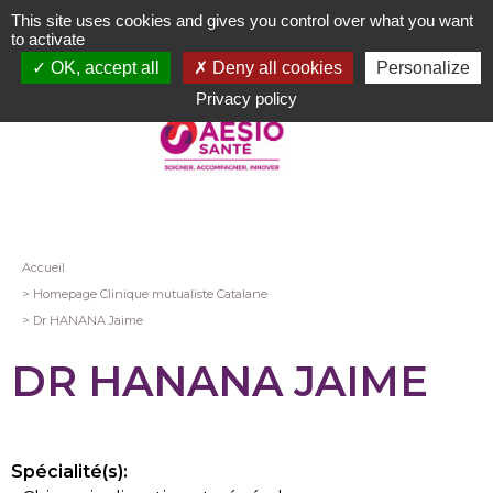
Aller
This site uses cookies and gives you control over what you want
au
to activate
contenu
OK, accept all
Deny all cookies
Personalize
principal
Privacy policy
Fil
Accueil
Homepage Clinique mutualiste Catalane
d'Ariane
Dr HANANA Jaime
DR HANANA JAIME
Spécialité(s):