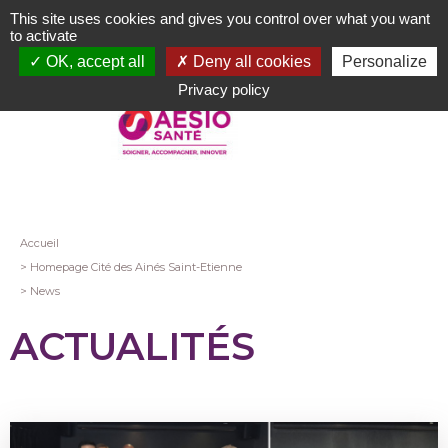
Aller
This site uses cookies and gives you control over what you want
au
to activate
contenu
OK, accept all
Deny all cookies
Personalize
principal
Privacy policy
Fil
Accueil
Homepage Cité des Ainés Saint-Etienne
d'Ariane
News
ACTUALITÉS