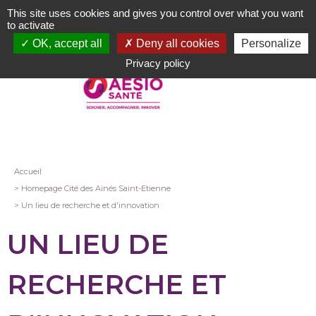
Aller
This site uses cookies and gives you control over what you want
au
to activate
contenu
OK, accept all
Deny all cookies
Personalize
principal
Privacy policy
Fil
Accueil
Homepage Cité des Ainés Saint-Etienne
d'Ariane
Un lieu de recherche et d'innovation
UN LIEU DE
RECHERCHE ET