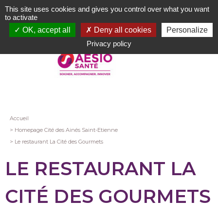
Aller
This site uses cookies and gives you control over what you want
au
to activate
contenu
OK, accept all
Deny all cookies
Personalize
principal
Privacy policy
Fil
Accueil
Homepage Cité des Ainés Saint-Etienne
d'Ariane
Le restaurant La Cité des Gourmets
LE RESTAURANT LA
CITÉ DES GOURMETS