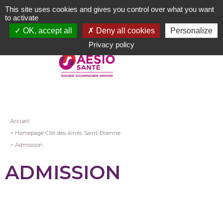
Aller
This site uses cookies and gives you control over what you want
au
to activate
contenu
OK, accept all
Deny all cookies
Personalize
principal
Privacy policy
Fil
Accueil
Homepage Cité des Ainés Saint-Etienne
d'Ariane
Admission
ADMISSION