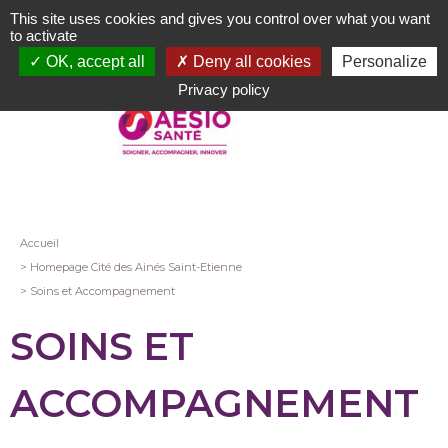
Aller
This site uses cookies and gives you control over what you want
au
to activate
contenu
OK, accept all
Deny all cookies
Personalize
principal
Privacy policy
Fil
Accueil
Homepage Cité des Ainés Saint-Etienne
d'Ariane
Soins et Accompagnement
SOINS ET
ACCOMPAGNEMENT