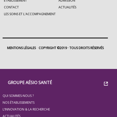
ETABLISSEMENT
ADMISSION
CONTACT
ACTUALITÉS
LES SOINS ET L'ACCOMPAGNEMENT
MENTIONS LÉGALES
COPYRIGHT ©2019
TOUS DROITS RÉSERVÉS
Footer
Groupe
GROUPE AÉSIO SANTÉ
Eovi
QUI SOMMES-NOUS ?
pour
NOS ÉTABLISSEMENTS
les
L’INNOVATION & LA RECHERCHE
ACTUALITÉS