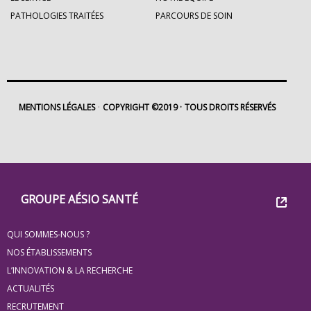
PATHOLOGIES TRAITÉES
PARCOURS DE SOIN
MENTIONS LÉGALES
COPYRIGHT ©2019
TOUS DROITS RÉSERVÉS
Footer
Groupe
GROUPE AÉSIO SANTÉ
Eovi
QUI SOMMES-NOUS ?
pour
NOS ÉTABLISSEMENTS
les
L’INNOVATION & LA RECHERCHE
ACTUALITÉS
minis
RECRUTEMENT