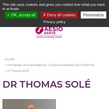
Aller
This site uses cookies and gives you control over what you want
au
to activate
contenu
OK, accept all
Deny all cookies
Personalize
principal
Privacy policy
Fil
Accueil
Homepage Chirurgie digestive - Clinique Mutualiste (Saint-Etienne)
d'Ariane
Dr Thomas SOLÉ
DR THOMAS SOLÉ