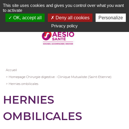
Aller
This site uses cookies and gives you control over what you want
au
to activate
contenu
OK, accept all
Deny all cookies
Personalize
principal
Privacy policy
Fil
Accueil
Homepage Chirurgie digestive - Clinique Mutualiste (Saint-Etienne)
d'Ariane
Hernies ombilicales
HERNIES
OMBILICALES