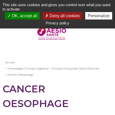
Aller
This site uses cookies and gives you control over what you want
au
to activate
contenu
OK, accept all
Deny all cookies
Personalize
principal
Privacy policy
Fil
Accueil
Homepage Chirurgie digestive - Clinique Mutualiste (Saint-Etienne)
d'Ariane
Cancer Oesophage
CANCER
OESOPHAGE