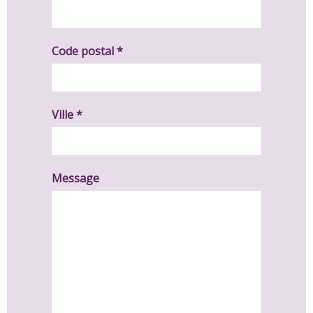
Code postal *
Ville *
Message