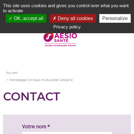
Aller
This site uses cookies and gives you control over what you want
au
to activate
contenu
OK, accept all
Deny all cookies
Personalize
principal
Privacy policy
Fil
Accueil
Homepage Clinique mutualiste Catalane
d'Ariane
CONTACT
Votre nom *