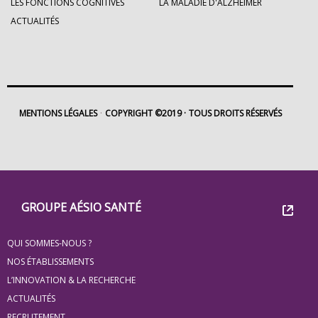
LES FONCTIONS COGNITIVES
LA MALADIE D'ALZHEIMER
ACTUALITÉS
MENTIONS LÉGALES
COPYRIGHT ©2019
TOUS DROITS RÉSERVÉS
Footer
Groupe
GROUPE AÉSIO SANTÉ
Eovi
QUI SOMMES-NOUS ?
pour
NOS ÉTABLISSEMENTS
les
L’INNOVATION & LA RECHERCHE
ACTUALITÉS
minis
RECRUTEMENT