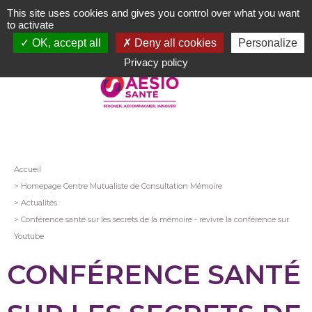
Aller
This site uses cookies and gives you control over what you want
au
to activate
contenu
OK, accept all
Deny all cookies
Personalize
principal
Privacy policy
Fil
Accueil
Homepage Centre Mutualiste de Consultation Mémoire
d'Ariane
Actualités
Conférence santé sur les secrets de la mémoire - revivre la conférence sur
Youtube
CONFÉRENCE SANTÉ