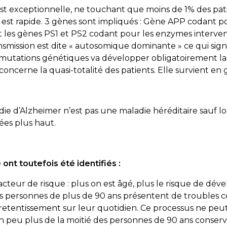
est exceptionnelle, ne touchant que moins de 1% des pati
 est rapide. 3 gènes sont impliqués : Gène APP codant p
 les gènes PS1 et PS2 codant pour les enzymes intervena
nsmission est dite « autosomique dominante » ce qui sig
 mutations génétiques va développer obligatoirement la
e concerne la quasi-totalité des patients. Elle survient en
ie d’Alzheimer n’est pas une maladie héréditaire sauf lo
tées plus haut.
ont toutefois été identifiés :
 facteur de risque : plus on est âgé, plus le risque de dév
 personnes de plus de 90 ans présentent de troubles 
 retentissement sur leur quotidien. Ce processus ne peut
peu plus de la moitié des personnes de 90 ans conse