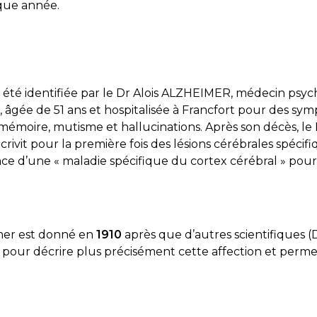
que année.
 été identifiée par le Dr Alois ALZHEIMER, médecin psych
., âgée de 51 ans et hospitalisée à Francfort pour des sy
 de mémoire, mutisme et hallucinations. Après son décès,
rivit pour la première fois des lésions cérébrales spéci
stence d’une « maladie spécifique du cortex cérébral » p
mer est donné en
1910
après que d’autres scientifiques
 pour décrire plus précisément cette affection et permet