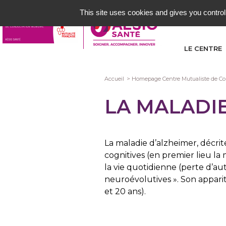
Aller
This site uses cookies and gives you control
au
contenu
principal
LE CENTRE
Fil
Accueil
Homepage Centre Mutualiste de Co
d'Ariane
LA MALADI
La maladie d’alzheimer, décrit
cognitives (en premier lieu la
la vie quotidienne (perte d’a
neuroévolutives ». Son apparit
et 20 ans).