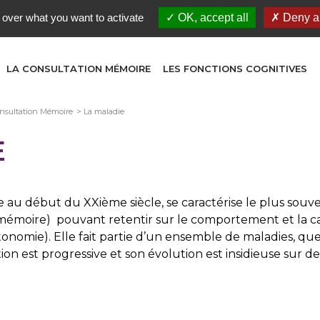
 over what you want to activate
OK, accept all
Deny al
LA CONSULTATION MÉMOIRE
LES FONCTIONS COGNITIVES
nsultation Mémoire
La maladie
E
e au début du XXième siècle, se caractérise le plus souve
 mémoire) pouvant retentir sur le comportement et la cap
utonomie). Elle fait partie d’un ensemble de maladies, q
ion est progressive et son évolution est insidieuse sur