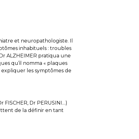
iatre et neuropathologiste. Il
mptômes inhabituels : troubles
 le Dr ALZHEIMER pratiqua une
fiques qu’il nomma « plaques
our expliquer les symptômes de
 (Dr FISCHER, Dr PERUSINI…)
tent de la définir en tant