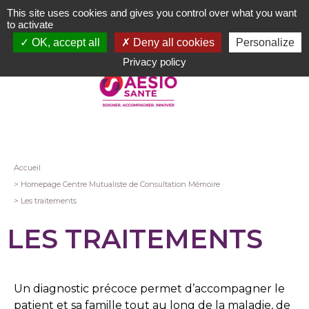
Aller
This site uses cookies and gives you control over what you want
au
to activate
contenu
OK, accept all
Deny all cookies
Personalize
principal
Privacy policy
Fil
Accueil
Homepage Centre Mutualiste de Consultation Mémoire
d'Ariane
Les traitements
LES TRAITEMENTS
Un diagnostic précoce permet d’accompagner le
patient et sa famille tout au long de la maladie, de