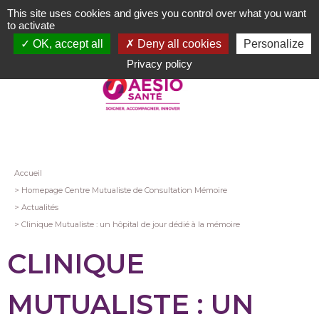
Aller
This site uses cookies and gives you control over what you want
au
to activate
contenu
OK, accept all
Deny all cookies
Personalize
principal
Privacy policy
Fil
Accueil
Homepage Centre Mutualiste de Consultation Mémoire
d'Ariane
Actualités
Clinique Mutualiste : un hôpital de jour dédié à la mémoire
CLINIQUE
MUTUALISTE : UN