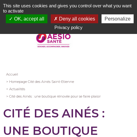
Aller
This site uses cookies and gives you control over what you want
au
to activate
contenu
OK, accept all
Deny all cookies
Personalize
principal
Privacy policy
Fil
Accueil
Homepage Cité des Ainés Saint-Etienne
d'Ariane
Actualités
Cité des Ainés : une boutique rénovée pour se faire plaisir
CITÉ DES AINÉS :
UNE BOUTIQUE