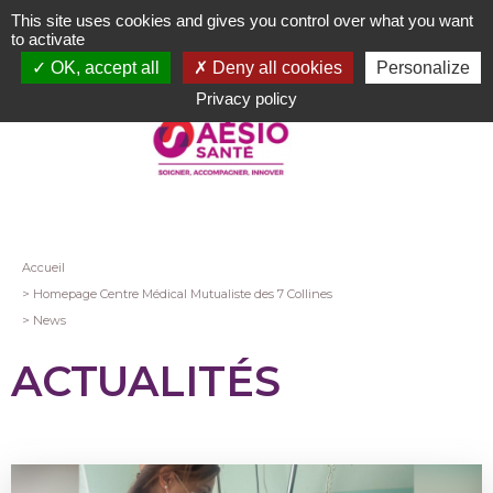
Aller
This site uses cookies and gives you control over what you want
au
to activate
contenu
OK, accept all
Deny all cookies
Personalize
principal
Privacy policy
Fil
Accueil
Homepage Centre Médical Mutualiste des 7 Collines
d'Ariane
News
ACTUALITÉS