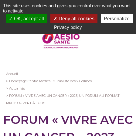
Aller
This site uses cookies and gives you control over what you want
au
to activate
contenu
OK, accept all
Deny all cookies
Personalize
principal
Privacy policy
Fil
Accueil
Homepage Centre Médical Mutualiste des 7 Collines
d'Ariane
Actualités
FORUM « VIVRE AVEC UN CANCER » 2023, UN FORUM AU FORMAT
MIXTE OUVERT À TOUS
FORUM « VIVRE AVEC