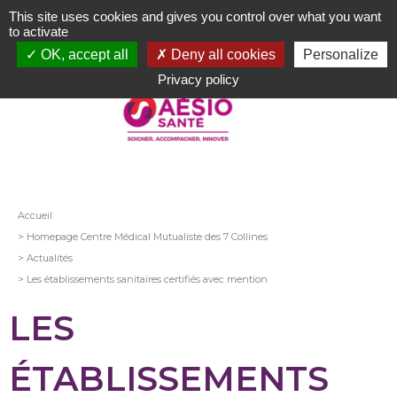
Aller
This site uses cookies and gives you control over what you want
au
to activate
contenu
OK, accept all
Deny all cookies
Personalize
principal
Privacy policy
Fil
Accueil
Homepage Centre Médical Mutualiste des 7 Collines
d'Ariane
Actualités
Les établissements sanitaires certifiés avec mention
LES
ÉTABLISSEMENTS