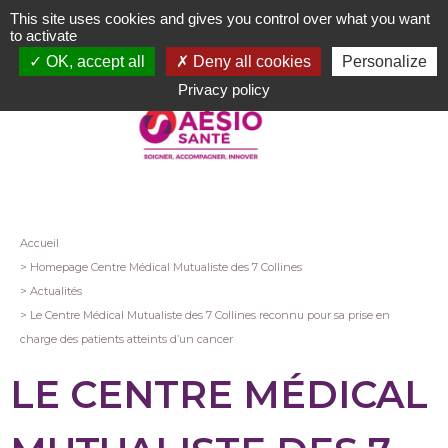
Aller
This site uses cookies and gives you control over what you want
au
to activate
contenu
OK, accept all
Deny all cookies
Personalize
principal
Privacy policy
Fil
Accueil
Homepage Centre Médical Mutualiste des 7 Collines
d'Ariane
Actualités
Le Centre Médical Mutualiste des 7 Collines reconnu pour sa prise en
charge des patients atteints d’un cancer
LE CENTRE MÉDICAL