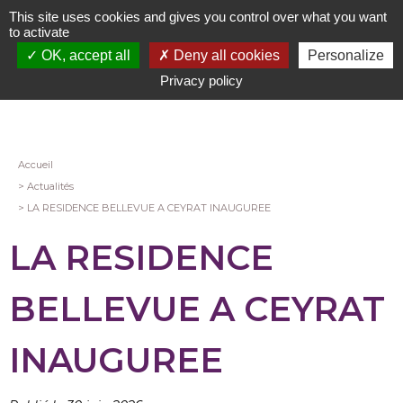
Aller
This site uses cookies and gives you control over what you want
au
to activate
contenu
OK, accept all
Deny all cookies
Personalize
principal
Privacy policy
Fil
Accueil
Actualités
d'Ariane
LA RESIDENCE BELLEVUE A CEYRAT INAUGUREE
LA RESIDENCE
BELLEVUE A CEYRAT
INAUGUREE