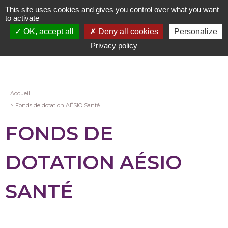
Aller
This site uses cookies and gives you control over what you want
au
to activate
contenu
OK, accept all
Deny all cookies
Personalize
principal
Privacy policy
Fil
Accueil
Fonds de dotation AÉSIO Santé
d'Ariane
FONDS DE
DOTATION AÉSIO
SANTÉ