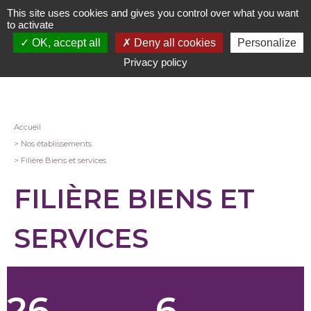
Aller
This site uses cookies and gives you control over what you want
au
to activate
contenu
OK, accept all
Deny all cookies
Personalize
principal
Privacy policy
Fil
Accueil
Nos établissements
d'Ariane
Filière Biens et services
FILIÈRE BIENS ET
SERVICES
26
6