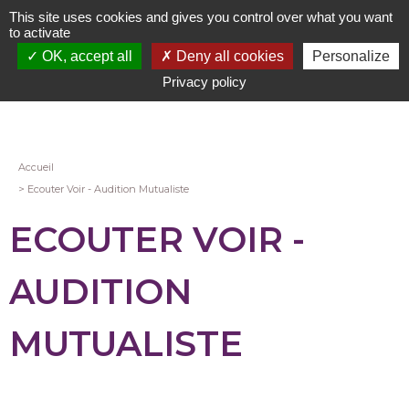
Aller
This site uses cookies and gives you control over what you want
au
to activate
contenu
OK, accept all
Deny all cookies
Personalize
principal
Privacy policy
Fil
Accueil
Ecouter Voir - Audition Mutualiste
d'Ariane
ECOUTER VOIR -
AUDITION
MUTUALISTE