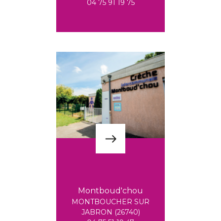
04 75 91 19 75
Montboud'chou
MONTBOUCHER SUR
JABRON (26740)