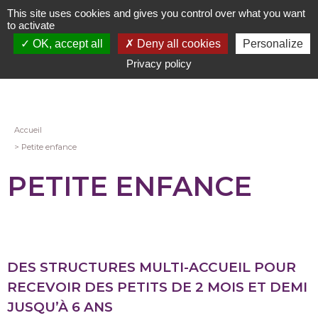
Aller
This site uses cookies and gives you control over what you want
au
to activate
contenu
OK, accept all
Deny all cookies
Personalize
principal
Privacy policy
Fil
Accueil
Petite enfance
d'Ariane
PETITE ENFANCE
DES STRUCTURES MULTI-ACCUEIL POUR
RECEVOIR DES PETITS DE 2 MOIS ET DEMI
JUSQU’À 6 ANS