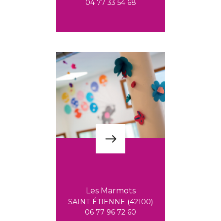
04 77 33 54 68
Les Marmots
SAINT-ÉTIENNE (42100)
06 77 96 72 60