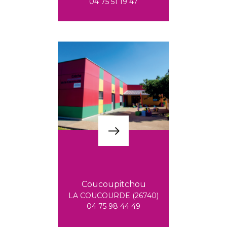
04 75 51 19 47
Coucoupitchou
LA COUCOURDE (26740)
04 75 98 44 49