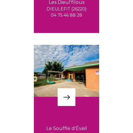
Les Dieul'filous
DIEULEFIT (26220)
04 75 46 88 28
Le Souffle d'Éveil