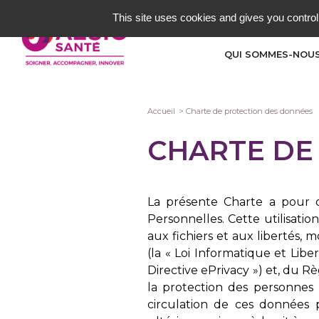
Aller
This site uses cookies and gives you control
au
contenu
QUI SOMMES-NOUS
principal
Fil
Accueil
Charte de protection des données
d'Ariane
CHARTE DE
La présente Charte a pour ob
Personnelles. Cette utilisation
aux fichiers et aux libertés, 
(la « Loi Informatique et Liber
Directive ePrivacy ») et, du 
la protection des personnes 
circulation de ces données 