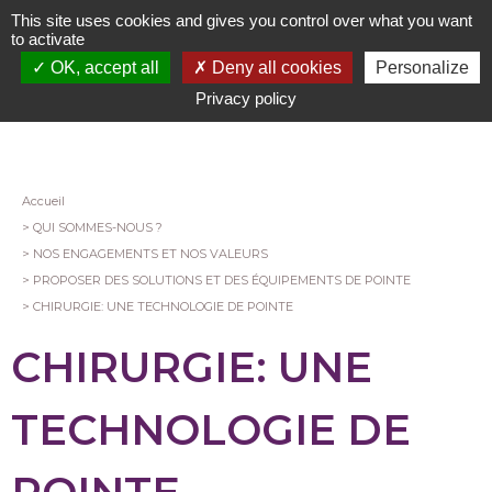
Aller
This site uses cookies and gives you control over what you want
au
to activate
contenu
OK, accept all
Deny all cookies
Personalize
principal
Privacy policy
Fil
Accueil
QUI SOMMES-NOUS ?
d'Ariane
NOS ENGAGEMENTS ET NOS VALEURS
PROPOSER DES SOLUTIONS ET DES ÉQUIPEMENTS DE POINTE
CHIRURGIE: UNE TECHNOLOGIE DE POINTE
CHIRURGIE: UNE
TECHNOLOGIE DE