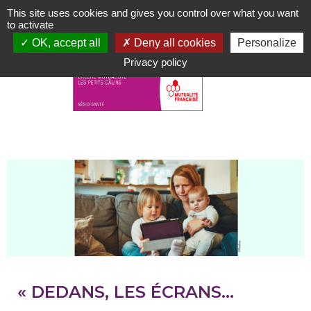
Aller
This site uses cookies and gives you control over what you want
au
to activate
contenu
OK, accept all
Deny all cookies
Personalize
principal
Privacy policy
« DEDANS, LES ÉCRANS…