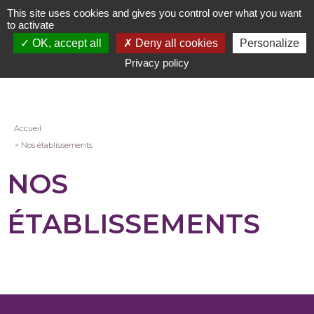
Aller
This site uses cookies and gives you control over what you want
au
to activate
contenu
OK, accept all
Deny all cookies
Personalize
principal
Privacy policy
Fil
Accueil
Nos établissements
d'Ariane
NOS
ÉTABLISSEMENTS