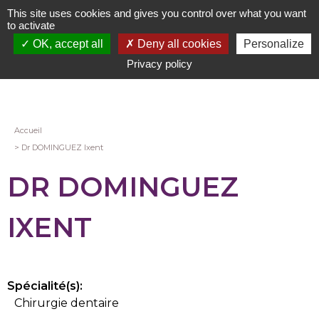
Aller
This site uses cookies and gives you control over what you want
au
to activate
contenu
OK, accept all
Deny all cookies
Personalize
principal
Privacy policy
Fil
Accueil
Dr DOMINGUEZ Ixent
d'Ariane
DR DOMINGUEZ
IXENT
Spécialité(s):
Chirurgie dentaire