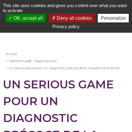
Aller
This site uses cookies and gives you control over what you want
au
to activate
contenu
OK, accept all
Deny all cookies
Personalize
principal
Privacy policy
Fil
Accueil
MedTechLab® - Page d'accueil
d'Ariane
Un serious game pour un diagnostic précoce de la maladie d’Alzheimer
UN SERIOUS GAME
POUR UN
DIAGNOSTIC