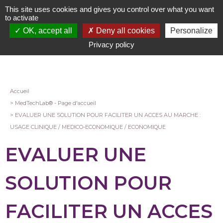
Aller
This site uses cookies and gives you control over what you want
au
to activate
contenu
OK, accept all
Deny all cookies
Personalize
principal
Privacy policy
Fil
Accueil
MedTechLab® - Page d'accueil
d'Ariane
EVALUER UNE SOLUTION POUR FACILITER UN ACCES AU MARCHE :
USAGE CLINIQUE / MEDICO-ECONOMIQUE / ECONOMIQUE
EVALUER UNE
SOLUTION POUR
FACILITER UN ACCES