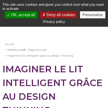
Aller
This site uses cookies and gives you control over what you want
au
to activate
contenu
OK, accept all
Deny all cookies
Personalize
principal
Privacy policy
Fil
Accueil
MedTechLab® - Page d'accueil
d'Ariane
Imaginer le lit intelligent grâce au Design Thinking
IMAGINER LE LIT
INTELLIGENT GRÂCE
AU DESIGN