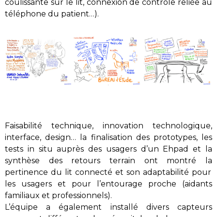
coulissante sur le lit,
connexion d
e
contrôle
reliée
au
téléphone du patient…
).
Faisabilité technique, i
nnovation
technologique
,
interface,
design
…
la finalisation des prototypes, les
tests in situ auprès des usagers d’un
Ehpad
et la
synthèse des retours terrain
ont
montré
la
pertinence
du lit connecté et son
adaptabilité
pour
les usagers et
pour
l’entourage proche
(aidants
familiaux et professionnels).
L’équipe a également installé divers capteurs