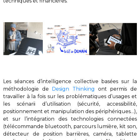
techniques et financières
.
Les s
éances d’intelligence collective basées sur la
méthodologie de
Design Thinking
ont permis de
travailler
à la fois
sur
les problématiques
d’
usages et
les scénari
i
d’utilisation
(
sécurité
,
accessibilité
,
positionnement
et
manipulation de
s
périphériques
…)
,
e
t sur l
’intégration d
es technologies
connectées
(
télé
commande
bluetooth
, parcours lumière,
kit son
,
détecteur de position barrières
,
caméra, tablette