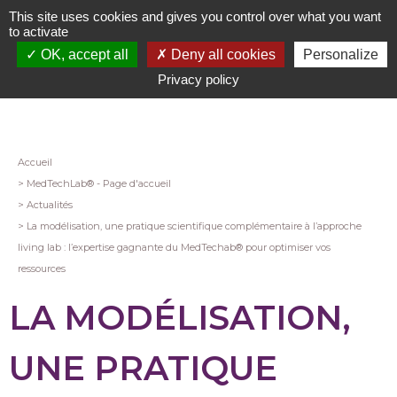
Aller
This site uses cookies and gives you control over what you want
au
to activate
contenu
OK, accept all
Deny all cookies
Personalize
principal
Privacy policy
Fil
Accueil
MedTechLab® - Page d'accueil
d'Ariane
Actualités
La modélisation, une pratique scientifique complémentaire à l’approche
living lab : l’expertise gagnante du MedTechab® pour optimiser vos
ressources
LA MODÉLISATION,
UNE PRATIQUE