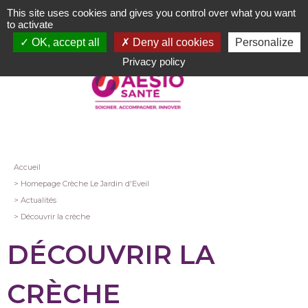
Aller
This site uses cookies and gives you control over what you want
au
to activate
contenu
OK, accept all
Deny all cookies
Personalize
principal
Privacy policy
Fil
Accueil
Homepage Crèche Le Jardin d'Eveil
d'Ariane
Actualités
Découvrir la crèche
DÉCOUVRIR LA
CRÈCHE