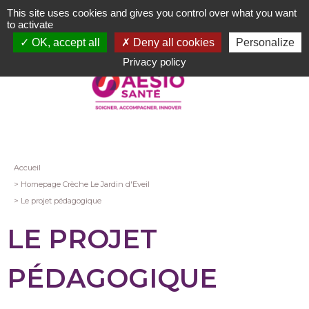
Aller
This site uses cookies and gives you control over what you want
au
to activate
contenu
OK, accept all
Deny all cookies
Personalize
principal
Privacy policy
Fil
Accueil
Homepage Crèche Le Jardin d'Eveil
d'Ariane
Le projet pédagogique
LE PROJET
PÉDAGOGIQUE