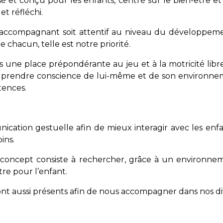
sé et conçu pour les enfants, centré sur le bien-être e
t réfléchi.
lte accompagnant soit attentif au niveau du développ
 chacun, telle est notre priorité.
 une place prépondérante au jeu et à la motricité libre
 prendre conscience de lui-même et de son environnem
tences.
nication gestuelle afin de mieux interagir avec les en
oins.
concept consiste à rechercher, grâce à un environnem
tre pour l’enfant.
ont aussi présents afin de nous accompagner dans nos div