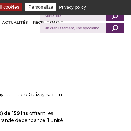
l cookies
Personalize
Privacy policy
Je recherche
ACTUALITÉS
RECRUTEMENT
ayette et du Guizay, sur un
 de 159 lits
offrant les
s grande dépendance, 1 unité