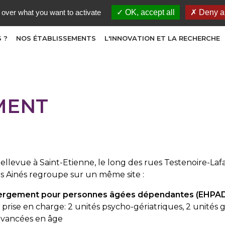
 over what you want to activate
OK, accept all
Deny al
 ?
NOS ÉTABLISSEMENTS
L'INNOVATION ET LA RECHERCHE
MENT
ellevue à Saint-Etienne, le long des rues Testenoire-Laf
des Ainés regroupe sur un même site :
ergement pour personnes âgées dépendantes (EHPAD)
de prise en charge: 2 unités psycho-gériatriques, 2 unité
avancées en âge