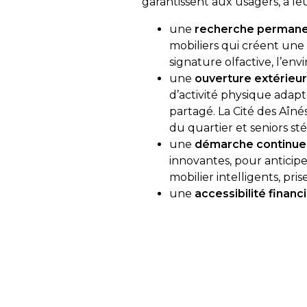
garantissent aux usagers, à le
une
recherche permanent
mobiliers qui créent une 
signature olfactive, l’e
une
ouverture extérieure
d’activité physique adapt
partagé. La Cité des Aîné
du quartier et seniors st
une
démarche continue 
innovantes, pour anticipe
mobilier intelligents, p
une
accessibilité financ