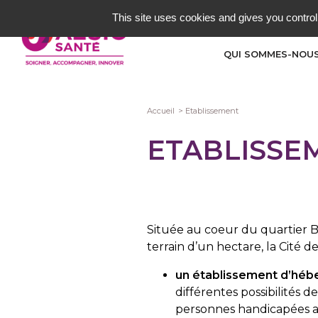
Aller
This site uses cookies and gives you control
au
contenu
QUI SOMMES-NOUS
principal
Fil
Accueil
Etablissement
d'Ariane
ETABLISSE
Située au coeur du quartier B
terrain d’un hectare, la Cité 
un établissement d’héb
différentes possibilités 
personnes handicapées 