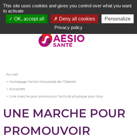
Aller
This site uses cookies and gives you control over what you want
au
to activate
contenu
OK, accept all
Deny all cookies
Personalize
principal
Privacy policy
Fil
Accueil
Homepage Centre Mutualiste de l'Obésité
d'Ariane
Actualités
Une marche pour promouvoir l’activité physique pour tous
UNE MARCHE POUR
PROMOUVOIR