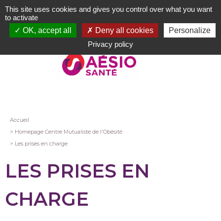
Aller
This site uses cookies and gives you control over what you want
au
to activate
contenu
OK, accept all
Deny all cookies
Personalize
principal
Privacy policy
Fil
Accueil
Homepage Centre Mutualiste de l'Obésité
d'Ariane
Les prises en charge
LES PRISES EN
CHARGE