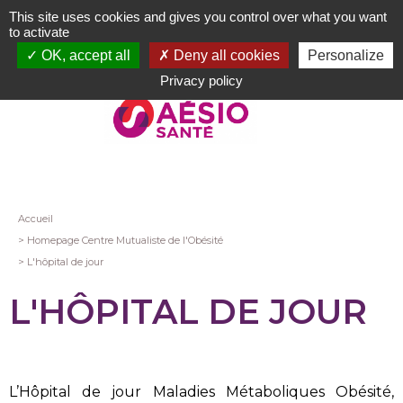
Aller
This site uses cookies and gives you control over what you want
au
to activate
contenu
OK, accept all
Deny all cookies
Personalize
principal
Privacy policy
Fil
Accueil
Homepage Centre Mutualiste de l'Obésité
d'Ariane
L'hôpital de jour
L'HÔPITAL DE JOUR
L’Hôpital de jour Maladies Métaboliques Obésité,