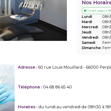
Nos Horair
Ouvert jusqu'à 1
Lundi
:
08h3
Mardi
:
08h3
Mercredi
:
08h3
Jeudi
:
08h3
Vendredi
:
08h3
Samedi
:
Fer
Dimanche
:
Fer
Adresse :
60 rue Louis Mouillard - 66000 Perp
Téléphone :
04 68 86 65 40
Horaires :
du lundi au vendredi de 08h30 à 1