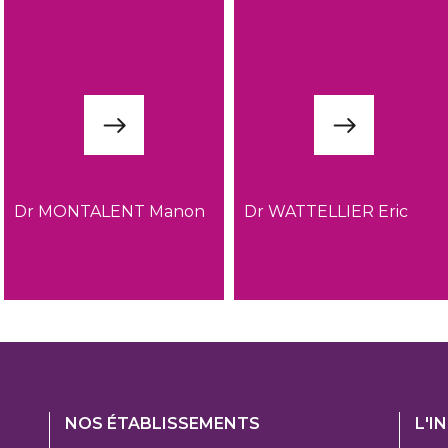
Dr MONTALENT Manon
Dr WATTELLIER Eric
Footer
Foo
NOS ÉTABLISSEMENTS
L'I