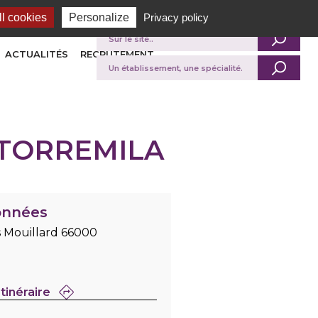
l cookies
Personalize
Privacy policy
Je recherche
ACTUALITÉS
RECRUTEMENT
 TORREMILA
onnées
s Mouillard 66000
Itinéraire