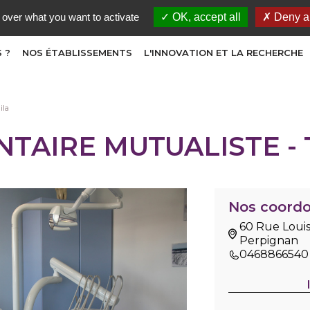
 over what you want to activate
OK, accept all
Deny al
 ?
NOS ÉTABLISSEMENTS
L'INNOVATION ET LA RECHERCHE
ila
NTAIRE MUTUALISTE -
Nos coord
60 Rue Loui
Perpignan
0468866540