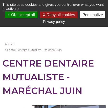
Aller
This site uses cookies and gives you control over what you want
au
to activate
contenu
OK, accept all
Deny all cookies
Personalize
principal
Privacy policy
Fil
Accueil
Centre Dentaire Mutualiste - Maréchal Juin
d'Ariane
CENTRE DENTAIRE
MUTUALISTE -
MARÉCHAL JUIN